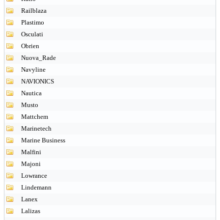
Railblaza
Plastimo
Osculati
Obrien
Nuova_Rade
Navyline
NAVIONICS
Nautica
Musto
Mattchem
Marinetech
Marine Business
Malfini
Majoni
Lowrance
Lindemann
Lanex
Lalizas