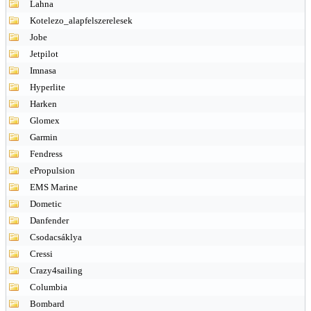
Lahna
Kotelezo_alapfelszerelesek
Jobe
Jetpilot
Imnasa
Hyperlite
Harken
Glomex
Garmin
Fendress
ePropulsion
EMS Marine
Dometic
Danfender
Csodacsáklya
Cressi
Crazy4sailing
Columbia
Bombard