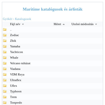
Maritime katalógusok és árlisták
Gyökér
Katalogusok
>
Fájl név
Méret
Utolsó módosítás
..
Zodiac
Zhik
Yamaha
Yachticon
Whale
Volcano ruházat
Viadana
VDM Reya
Ultraflex
Uflex
Typhoon
Trem
Torqeedo