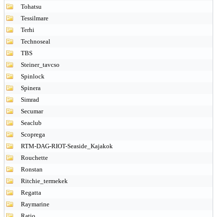
Tohatsu
Tessilmare
Terhi
Technoseal
TBS
Steiner_tavcso
Spinlock
Spinera
Simrad
Secumar
Seaclub
Scoprega
RTM-DAG-RIOT-Seaside_Kajakok
Rouchette
Ronstan
Ritchie_termekek
Regatta
Raymarine
Ratio