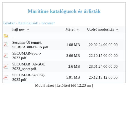
Maritime katalógusok és árlisták
Gyökér
Katalogusok
Secumar
>
>
Fájl név
Méret
Utolsó módosítás
..
Secumar ÚJ termék
1.08 MB
22.02.24 00:00:00
SIERRA 300-PI-EN.pdf
SECUMAR-Sport-
3.66 MB
22.10.15 00:00:00
2022.pdf
SECUMAR_ANGOL
2.6 MB
23.01.24 00:00:00
2023_sport.pdf
SECUMAR-Katalog-
5.91 MB
25.12.13 12:06:55
2025.pdf
Mobil nézet
| Letöltési idő 12.23 ms |