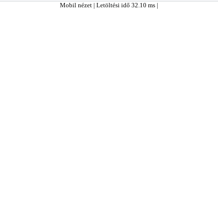
Mobil nézet
| Letöltési idő 32.10 ms |