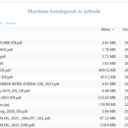
Maritime katalógusok és árlisták
ok
Zodiac
>
Méret
Uto
PLORE EN.pdf
4.91 MB
26
GE.pdf
1.78 MB
26
pdf
2.71 MB
26
df
1.83 MB
26
E.pdf
859.52 KB
26
 EN.pdf
813.2 KB
26
D-BROCHURE-ZODIAC-UK_2025.pdf
4.91 MB
26
og-2019_EN_LR.pdf
6.48 MB
19
g-2021-EN.pdf
113.63 MB
21
us.jpg
139.99 KB
22
log_2020_EN.pdf
5.94 MB
20
LOG_2021_180x297_ALL.pdf
97.53 MB
22
ALOG_2023_ENG.pdf
119.4 MB
23