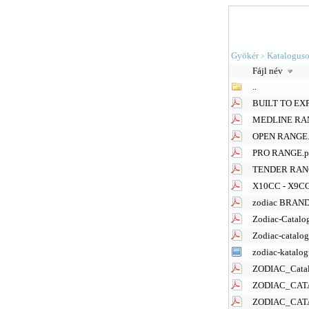
Gyökér
Katalogus
>
Fájl név
..
BUILT TO EX
MEDLINE RAN
OPEN RANGE.
PRO RANGE.p
TENDER RANG
X10CC - X9CC
zodiac BRAN
Zodiac-Catal
Zodiac-catalo
zodiac-katalog
ZODIAC_Cata
ZODIAC_CATA
ZODIAC_CAT