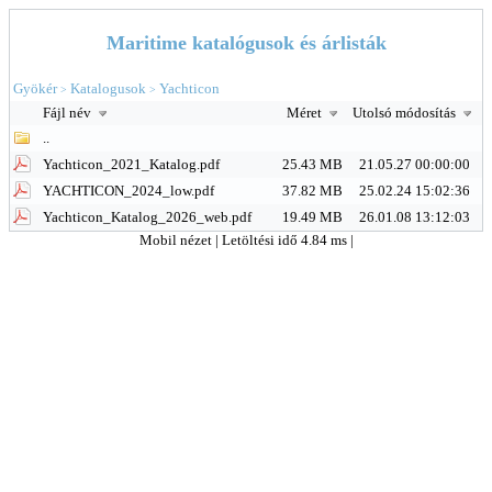
Maritime katalógusok és árlisták
Gyökér
Katalogusok
Yachticon
>
>
Fájl név
Méret
Utolsó módosítás
..
Yachticon_2021_Katalog.pdf
25.43 MB
21.05.27 00:00:00
YACHTICON_2024_low.pdf
37.82 MB
25.02.24 15:02:36
Yachticon_Katalog_2026_web.pdf
19.49 MB
26.01.08 13:12:03
Mobil nézet
| Letöltési idő 4.84 ms |