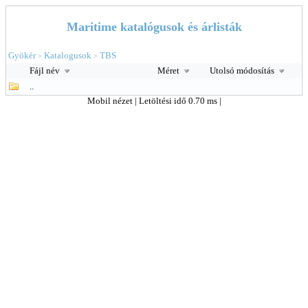
Maritime katalógusok és árlisták
Gyökér
Katalogusok
TBS
>
>
Fájl név
Méret
Utolsó módosítás
..
Mobil nézet
| Letöltési idő 0.70 ms |