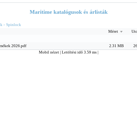
Maritime katalógusok és árlisták
ok
Spinlock
>
Méret
Uto
rmékek 2026.pdf
2.31 MB
26
Mobil nézet
| Letöltési idő 3.59 ms |