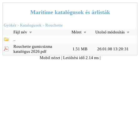
Maritime katalógusok és árlisták
Gyökér
Katalogusok
Rouchette
>
>
Fájl név
Méret
Utolsó módosítás
..
Rouchette gumicsizma
1.51 MB
26.01.08 13:20:31
katalógus 2026.pdf
Mobil nézet
| Letöltési idő 2.14 ms |