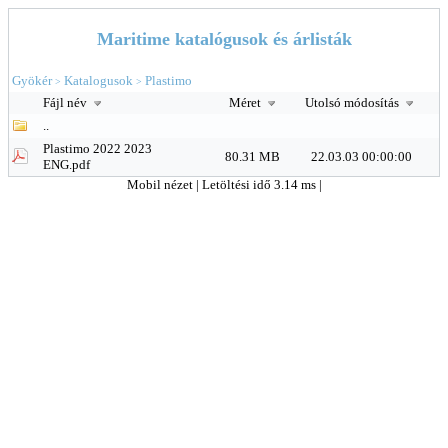
Maritime katalógusok és árlisták
Gyökér
Katalogusok
Plastimo
>
>
Fájl név
Méret
Utolsó módosítás
..
Plastimo 2022 2023
80.31 MB
22.03.03 00:00:00
ENG.pdf
Mobil nézet
| Letöltési idő 3.14 ms |