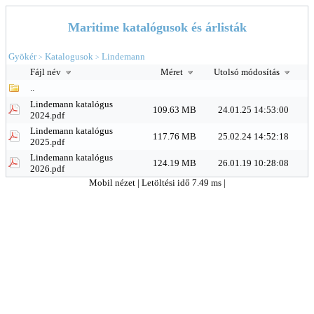
Maritime katalógusok és árlisták
Gyökér
Katalogusok
Lindemann
>
>
Fájl név
Méret
Utolsó módosítás
..
Lindemann katalógus
109.63 MB
24.01.25 14:53:00
2024.pdf
Lindemann katalógus
117.76 MB
25.02.24 14:52:18
2025.pdf
Lindemann katalógus
124.19 MB
26.01.19 10:28:08
2026.pdf
Mobil nézet
| Letöltési idő 7.49 ms |