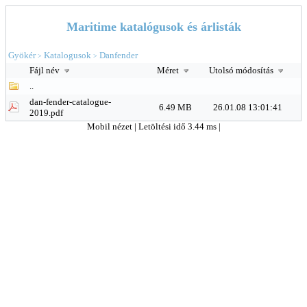
Maritime katalógusok és árlisták
Gyökér
Katalogusok
Danfender
>
>
Fájl név
Méret
Utolsó módosítás
..
dan-fender-catalogue-
6.49 MB
26.01.08 13:01:41
2019.pdf
Mobil nézet
| Letöltési idő 3.44 ms |