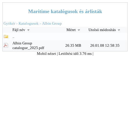
Maritime katalógusok és árlisták
Gyökér
Katalogusok
Albin Group
>
>
Fájl név
Méret
Utolsó módosítás
..
Albin Group
26.35 MB
26.01.08 12:58:35
catalogue_2025.pdf
Mobil nézet
| Letöltési idő 3.76 ms |