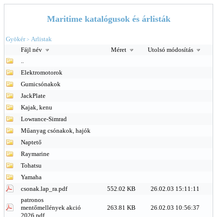
Maritime katalógusok és árlisták
Gyökér
Arlistak
>
Fájl név
Méret
Utolsó módosítás
..
Elektromotorok
Gumicsónakok
JackPlate
Kajak, kenu
Lowrance-Simrad
Műanyag csónakok, hajók
Naptető
Raymarine
Tohatsu
Yamaha
csonak.lap_ra.pdf
552.02 KB
26.02.03 15:11:11
patronos
mentőmellények akció
263.81 KB
26.02.03 10:56:37
2026.pdf